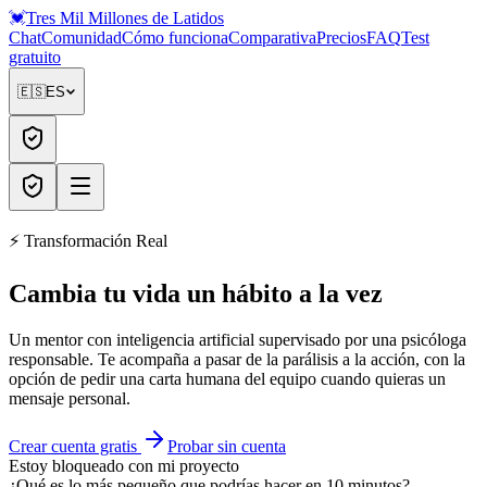
💓
Tres Mil Millones
de Latidos
Chat
Comunidad
Cómo funciona
Comparativa
Precios
FAQ
Test
gratuito
🇪🇸
ES
⚡ Transformación Real
Cambia tu vida
un hábito a la vez
Un mentor con inteligencia artificial supervisado por una psicóloga
responsable. Te acompaña a pasar de la parálisis a la acción, con la
opción de pedir una carta humana del equipo cuando quieras un
mensaje personal.
Crear cuenta gratis
Probar sin cuenta
Estoy bloqueado con mi proyecto
¿Qué es lo más pequeño que podrías hacer en 10 minutos?