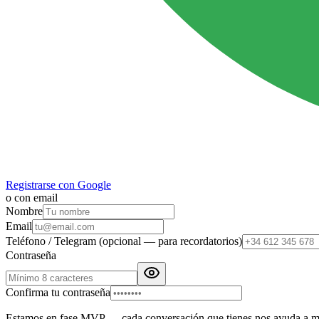
Registrarse con Google
o con email
Nombre
Email
Teléfono / Telegram
(opcional — para recordatorios)
Contraseña
Confirma tu contraseña
Estamos en fase MVP — cada conversación que tienes nos ayuda a mejo