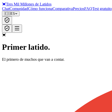
💓
Tres Mil Millones
de Latidos
Chat
Comunidad
Cómo funciona
Comparativa
Precios
FAQ
Test gratuito
🇪🇸
ES
💓
Primer latido.
El primero de muchos que van a contar.