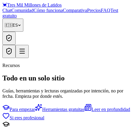
💓
Tres Mil Millones
de Latidos
Chat
Comunidad
Cómo funciona
Comparativa
Precios
FAQ
Test
gratuito
🇪🇸
ES
Recursos
Todo en
un solo sitio
Guías, herramientas y lecturas organizadas por intención, no por
fecha. Empieza por donde estés.
Para empezar
Herramientas gratuitas
Leer en profundidad
Si eres profesional