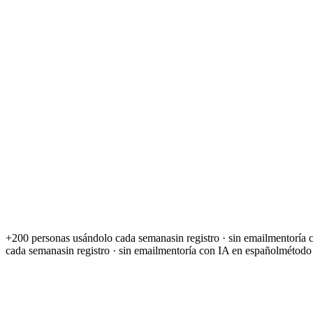
M
P
A
L
+200 people
using it weekly
real chat · no signup
Deciding what to do with my life overwhelms me
I've been putting off s
+200 personas usándolo cada semana
sin registro · sin email
mentoría 
cada semana
sin registro · sin email
mentoría con IA en español
método 