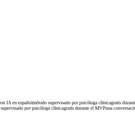
omething important for weeks
I want to change jobs but I'm scared
con IA en español
método supervisado por psicóloga clínica
gratis duran
supervisado por psicóloga clínica
gratis durante el MVP
una conversació