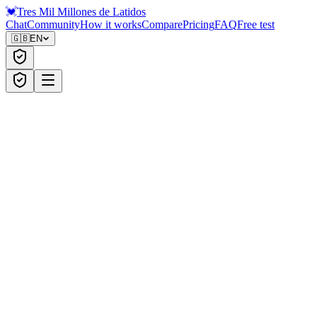
💓
Tres Mil Millones
de Latidos
Chat
Community
How it works
Compare
Pricing
FAQ
Free test
🇬🇧
EN
1
Write what's going on — no filters, no forms
2
Detects your state and adapts the conversation
3
Ends with an actionable next step for today
Start writing
V