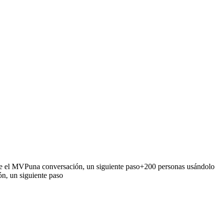
te el MVP
una conversación, un siguiente paso
+200 personas usándolo
n, un siguiente paso